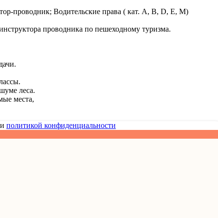
р-проводник; Водительские права ( кат. A, B, D, E, M)
 инструктора проводника по пешеходному туризма.
дачи.
классы.
 шуме леса.
мые места,
и
политикой конфиденциальности