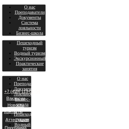
О нас
Преподаватели
Документы
Система
лояльности
Бизнес-школа
Пешеходный
туризм
Водный туризм
Экскурсионный
Практические
занятия
О нас
Преподаватели
Документы
+7 (499) 113-01-54
Лояльность
Вакансии
Бизнес-
школа
Новости
Контакты
Пешеходный
туризм
Аттестация
Водный
Программа