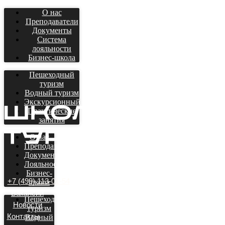
О нас
Преподаватели
Документы
Система
лояльности
Бизнес-школа
Пешеходный
туризм
Водный туризм
Экскурсионный
Практические
занятия
О нас
Преподаватели
Документы
Лояльность
Бизнес-
+7 (499) 113-01-54
школа
Вакансии
Пешеходный
Новости
туризм
Контакты
Водный