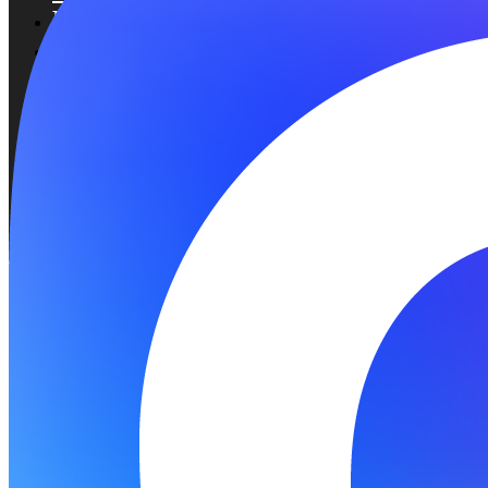
НОВОСТИ
КОНТАКТЫ
АТТЕСТАЦИЯ
ВАКАНСИИ
ОСТАВИТЬ ЗАЯВКУ
ОСТАВИТЬ ЗАЯВКУ
Получи востребованную профессию
Наши менеджеры с радостью подскажут вам о наличии мест в
группах и ответят на все вопросы
Я подтверждаю, что ознакомлен(-а) и согласен(-а) с