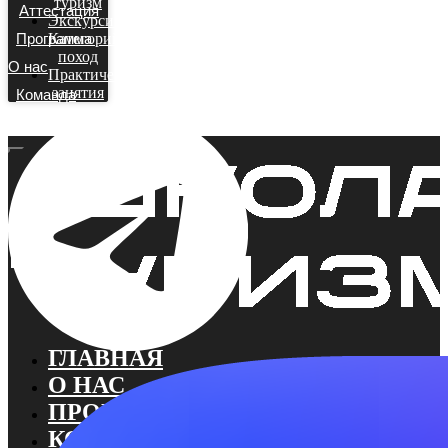
туризм
Аттестация
Экскурсионный
Программа
Категорийный
поход
О нас
Практические
занятия
Команда
ГЛАВНАЯ
О НАС
ПРОГРАММА
КОМАНДА