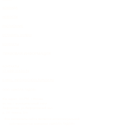
КОМАНДА
НОВОСТИ
РАСПИСАНИЕ
ОСТАВИТЬ ЗАЯВКУ
КОНТАКТЫ
ПРАВОВАЯ ИНФОРМАЦИЯ
КОНТАКТЫ
+7 (499) 113-01-54
E-MAIL: INFO@SCHOOLTURIZM.RU
ООО «ШКОЛА ГИДОВ»
Юр.адрес: 111250, г.Москва,
вн.тер.г. муниципальный округ
Лефортово, ул.Лефортовский вал,
д. 24, помещ. 1/п.
Все материалы сайта являются интеллектуальной
собственностью компании «ШКОЛА ГИДОВ»